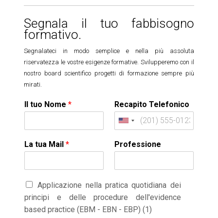
Segnala il tuo fabbisogno
formativo.
Segnalateci in modo semplice e nella più assoluta
riservatezza le vostre esigenze formative. Svilupperemo con il
nostro board scientifico progetti di formazione sempre più
mirati.
Il tuo Nome
*
Recapito Telefonico
U
n
La tua Mail
*
Professione
i
t
e
d
Applicazione nella pratica quotidiana dei
S
principi e delle procedure dell'evidence
t
based practice (EBM - EBN - EBP) (1)
a