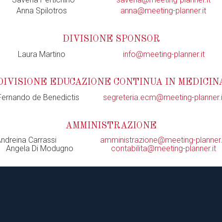
Anna Spilotros
anna@meeting-planner.it
DIVISIONE SPONSOR
Laura Martino
info@meeting-planner.it
DIVISIONE EDUCAZIONE CONTINUA IN MEDICIN
Fernando de Benedictis
segreteria.ecm@meeting-planner.i
AMMINISTRAZIONE
Andreina Carrassi
amministrazione@meeting-planner.
Angela Di Modugno
contabilita@meeting-planner.it