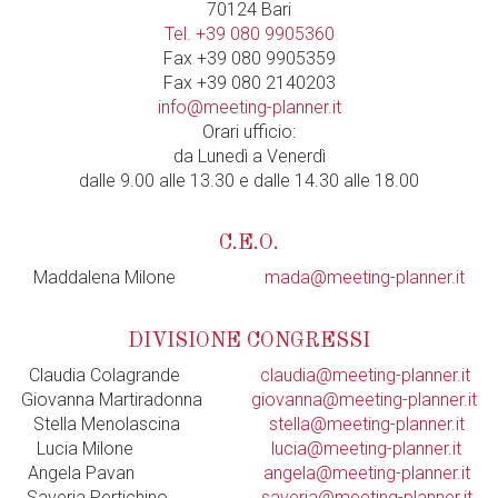
70124 Bari
Tel. +39 080 9905360
Fax +39 080 9905359
Fax +39 080 2140203
info@meeting-planner.it
Orari ufficio:
da Lunedì a Venerdì
dalle 9.00 alle 13.30 e dalle 14.30 alle 18.00
C.E.O.
Maddalena Milone
mada@meeting-planner.it
DIVISIONE CONGRESSI
Claudia Colagrande
claudia@meeting-planner.it
Giovanna Martiradonna
giovanna@meeting-planner.it
Stella Menolascina
stella@meeting-planner.it
Lucia Milone
lucia@meeting-planner.it
Angela Pavan
angela@meeting-planner.it
Saveria Pertichino
saveria@meeting-planner.it