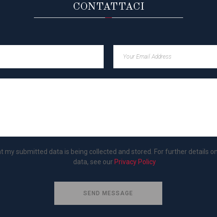
CONTATTACI
at my submitted data is being collected and stored. For further details o
data, see our
Privacy Policy
SEND MESSAGE