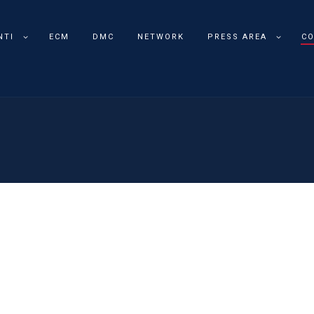
NTI
ECM
DMC
NETWORK
PRESS AREA
CO