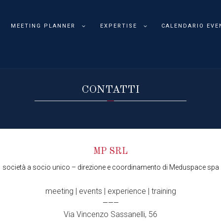
MEETING PLANNER
EXPERTISE
CALENDARIO EVE
CONTATTI
MP SRL
società a socio unico – direzione e coordinamento di Meduspace spa
meeting | events | experience | training
———
Via Vincenzo Sassanelli, 56