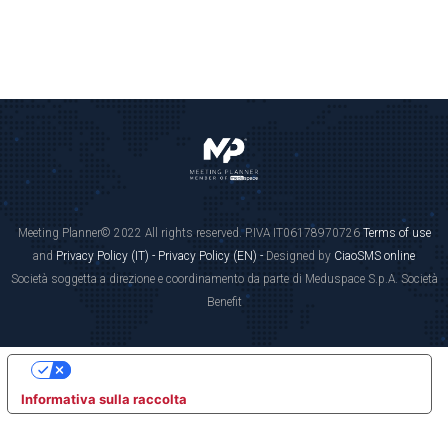
Meeting Planner© 2022 All rights reserved. P.IVA IT06178970726
Terms of use
and
Privacy Policy (IT) -
Privacy Policy (EN) -
Designed by
CiaoSMS online
Società soggetta a direzione e coordinamento da parte di Meduspace S.p.A. Società
Benefit
LE TUE PREFERENZE RELATIVE ALLA PRIVACY
Informativa sulla raccolta