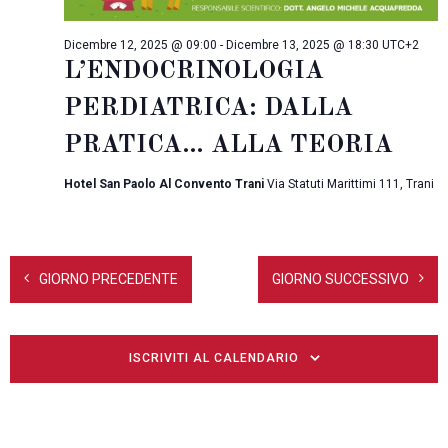
E
d
A
V
Z
a
I
Dicembre 12, 2025 @ 09:00
-
Dicembre 13, 2025 @ 18:30
UTC+2
I
t
S
L’ENDOCRINOLOGIA
O
a
T
N
PERDIATRICA: DALLA
E
E
.
N
PRATICA… ALLA TEORIA
A
V
Hotel San Paolo Al Convento Trani
Via Statuti Marittimi 111, Trani
I
G
A
Z
I
GIORNO PRECEDENTE
GIORNO SUCCESSIVO
O
N
E
ISCRIVITI AL CALENDARIO