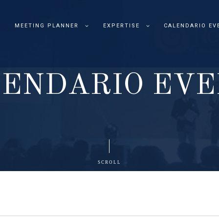
MEETING PLANNER
EXPERTISE
CALENDARIO EV
L
E
N
D
A
R
I
O
E
V
E
SCROLL