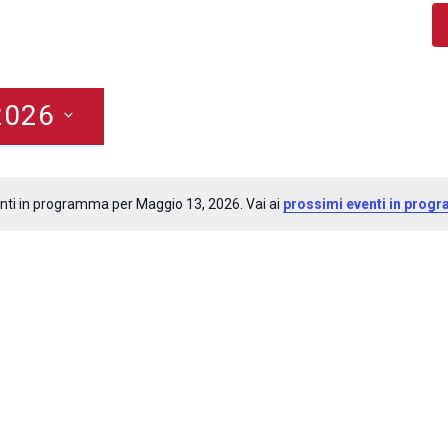
2026
ti in programma per Maggio 13, 2026. Vai ai
prossimi eventi in prog
N
o
t
i
c
e