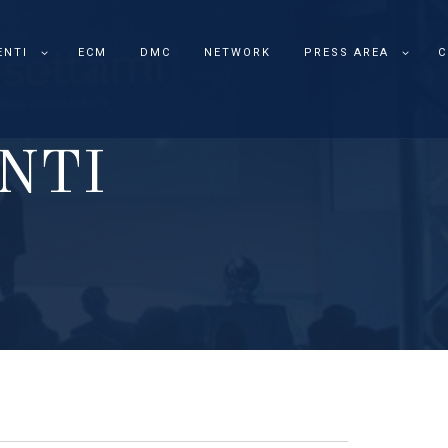
ENTI
ECM
DMC
NETWORK
PRESS AREA
C
N
T
I