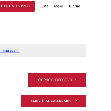
E
CERCA EVENTI
Lista
Mese
Giorno
V
E
N
T
O
V
I
S
ramma eventi
.
T
E
N
A
V
GIORNO SUCCESSIVO
I
G
A
Z
ISCRIVITI AL CALENDARIO
I
O