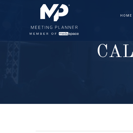
HOME
C
A