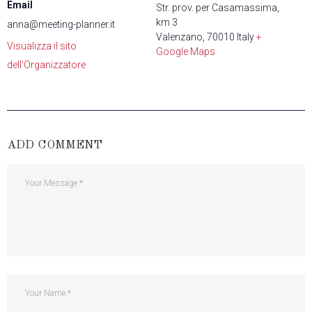
Email
Str. prov. per Casamassima,
km 3
anna@meeting-planner.it
Valenzano
,
70010
Italy
+
Visualizza il sito
Google Maps
dell'Organizzatore
ADD COMMENT