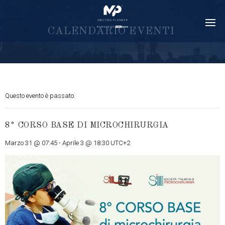
C
A
L
E
N
D
A
R
I
O
E
V
E
N
T
I
Questo evento è passato.
8° CORSO BASE DI MICROCHIRURGIA
Marzo 31 @ 07:45
-
Aprile 3 @ 18:30
UTC+2