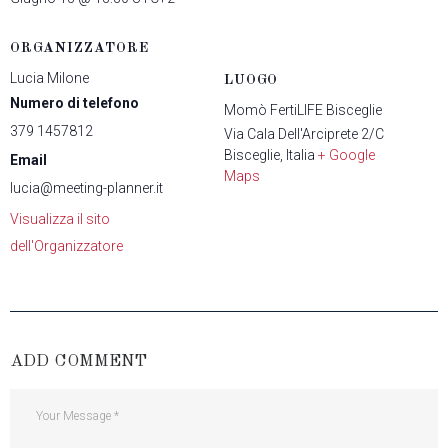
ORGANIZZATORE
Lucia Milone
LUOGO
Numero di telefono
Momò FertiLIFE Bisceglie
379 1457812
Via Cala Dell'Arciprete 2/C
Bisceglie
,
Italia
+ Google
Email
Maps
lucia@meeting-planner.it
Visualizza il sito
dell'Organizzatore
ADD COMMENT