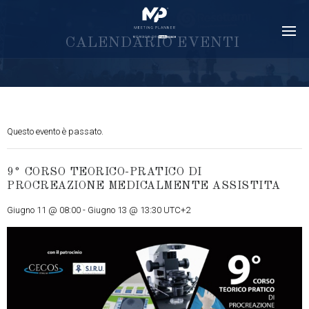
C
A
L
E
N
D
A
R
I
O
E
V
E
N
T
I
Questo evento è passato.
9° CORSO TEORICO-PRATICO DI
PROCREAZIONE MEDICALMENTE ASSISTITA
Giugno 11 @ 08:00
-
Giugno 13 @ 13:30
UTC+2