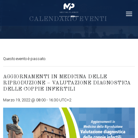
C
A
L
E
N
D
A
R
I
O
E
V
E
N
T
I
Questo evento è passato.
AGGIORNAMENTI IN MEDICINA DELLE
RIPRODUZIONE – VALUTAZIONE DIAGNOSTICA
DELLE COPPIE INFERTILI
Marzo 19, 2022 @ 08:00
-
16:30
UTC+2