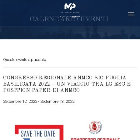
C
A
L
E
N
D
A
R
I
O
E
V
E
N
T
I
Questo evento è passato.
CONGRESSO REGIONALE ANMCO SIC PUGLIA
BASILICATA 2022 – UN VIAGGIO TRA LG ESC E
POSITION PAPER DI ANMCO
Settembre 12, 2022
-
Settembre 13, 2022