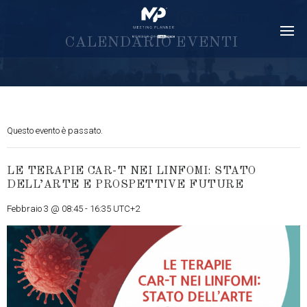
C
A
L
E
N
D
A
R
I
O
E
V
E
N
T
I
Questo evento è passato.
LE TERAPIE CAR-T NEI LINFOMI: STATO
DELL’ARTE E PROSPETTIVE FUTURE
Febbraio 3 @ 08:45
-
16:35
UTC+2