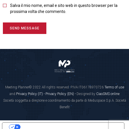
Salva il mio nome, email e sito web in questo browser per la
prossima volta che commento.
Meeting Planner© 2022 All rights reserved. P.IVA IT06178970726
Terms of use
and
Privacy Policy (IT) -
Privacy Policy (EN) -
Designed by
CiaoSMS online
Società soggetta a direzione e coordinamento da parte di Meduspace S.p.A. Società
Benefit
LE TUE PREFERENZE RELATIVE ALLA PRIVACY