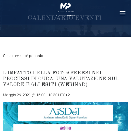
C
A
L
E
N
D
A
R
I
O
E
V
E
N
T
I
Questo evento è passato.
L’IMPATTO DELLA FOTOAFERESI NEI
PROCESSI DI CURA. UNA VALUTAZIONE SUL
VALORE E GLI ESITI (WEBINAR)
Maggio 26, 2021 @ 16:00
-
18:30
UTC+2