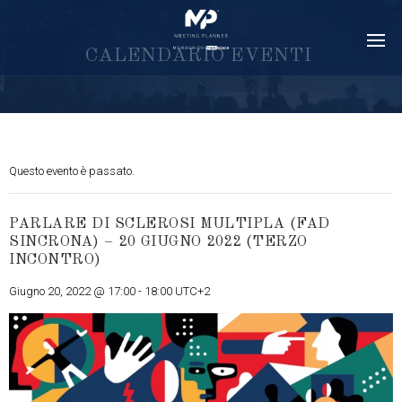
C
A
L
E
N
D
A
R
I
O
E
V
E
N
T
I
Questo evento è passato.
PARLARE DI SCLEROSI MULTIPLA (FAD
SINCRONA) – 20 GIUGNO 2022 (TERZO
INCONTRO)
Giugno 20, 2022 @ 17:00
-
18:00
UTC+2