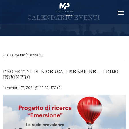
C
A
L
E
N
D
A
R
I
O
E
V
E
N
T
I
Questo evento è passato.
PROGETTO DI RICERCA EMERSIONE – PRIMO
INCONTRO
Novembre 27, 2021 @ 10:00
UTC+2