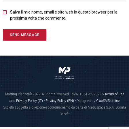
Salva il mio nome, email e sito web in questo browser per la
prossima volta che commento.
Meeting Planner© 2022 All rights reserved. P.IVA IT06178970726
Terms of use
and
Privacy Policy (IT) -
Privacy Policy (EN) -
Designed by
CiaoSMS online
Società soggetta a direzione e coordinamento da parte di Meduspace S.p.A. Società
Benefit