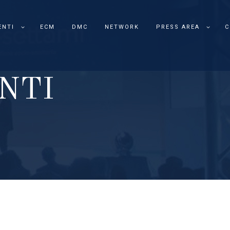
ENTI
ECM
DMC
NETWORK
PRESS AREA
C
N
T
I