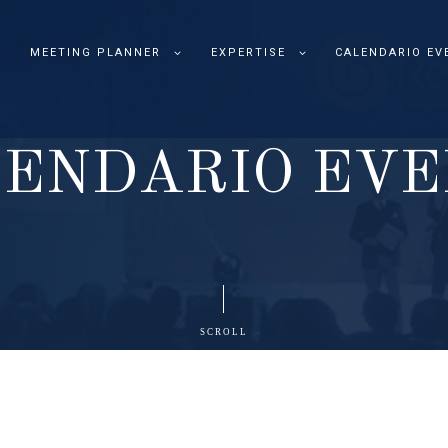
MEETING PLANNER
EXPERTISE
CALENDARIO EV
L
E
N
D
A
R
I
O
E
V
E
SCROLL