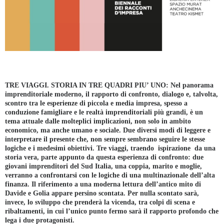
TRE VIAGGI. STORIA IN TRE QUADRI PIU’ UNO:
Nel panorama
imprenditoriale moderno, il rapporto di confronto, dialogo e, talvolta,
scontro tra le esperienze di piccola e media impresa, spesso a
conduzione famigliare e le realtà imprenditoriali più grandi, è un
tema attuale dalle molteplici implicazioni, non solo in ambito
economico, ma anche umano e sociale. Due diversi modi di leggere e
interpretare il presente che, non sempre sembrano seguire le stesse
logiche e i medesimi obiettivi. Tre viaggi, traendo ispirazione da una
storia vera, parte appunto da questa esperienza di confronto: due
giovani imprenditori del Sud Italia, una coppia, marito e moglie,
verranno a confrontarsi con le logiche di una multinazionale dell’alta
finanza. Il riferimento a una moderna lettura dell’antico mito di
Davide e Golia appare persino scontata. Per nulla scontato sarà,
invece, lo sviluppo che prenderà la vicenda, tra colpi di scena e
ribaltamenti, in cui l’unico punto fermo sarà il rapporto profondo che
lega i due protagonisti.