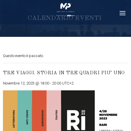
C
A
L
E
N
D
A
R
I
O
E
V
E
N
T
I
Questo evento è passato.
TRE VIAGGI. STORIA IN TRE QUADRI PIU’ UNO
Novembre 12, 2023 @ 18:00
-
20:00
UTC+2