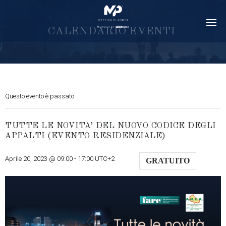
C
A
L
E
N
D
A
R
I
O
E
V
E
N
T
I
Questo evento è passato.
TUTTE LE NOVITA’ DEL NUOVO CODICE DEGLI
APPALTI (EVENTO RESIDENZIALE)
Aprile 20, 2023 @ 09:00
-
17:00
UTC+2
GRATUITO