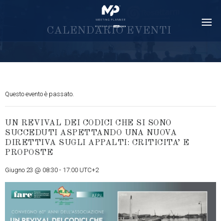
C
A
L
E
N
D
A
R
I
O
E
V
E
N
T
I
Questo evento è passato.
UN REVIVAL DEI CODICI CHE SI SONO
SUCCEDUTI ASPETTANDO UNA NUOVA
DIRETTIVA SUGLI APPALTI: CRITICITA’ E
PROPOSTE
Giugno 23 @ 08:30
-
17:00
UTC+2