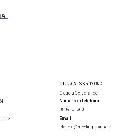
ITA
ORGANIZZATORE
Claudia Colagrande
Numero di telefono
24
0809905360
Email
TC+2
claudia@meeting-planner.it