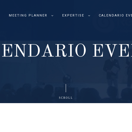
MEETING PLANNER
EXPERTISE
CALENDARIO EV
L
E
N
D
A
R
I
O
E
V
E
SCROLL