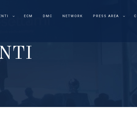
ENTI
ECM
DMC
NETWORK
PRESS AREA
C
N
T
I