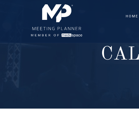
HOME
C
A