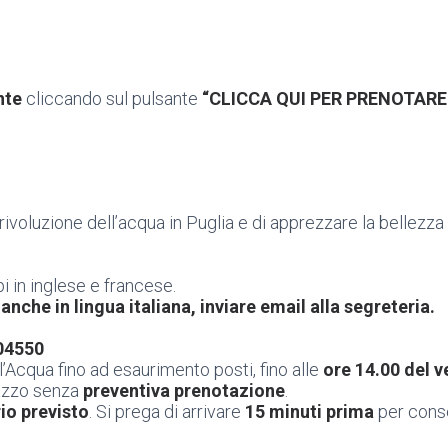
nte
cliccando sul pulsante
“CLICCA QUI PER PRENOTARE 
ivoluzione dell’acqua in Puglia e di apprezzare la bellezza
i in inglese e francese.
anche in lingua italiana, inviare email alla segreteria.
904550
l’Acqua fino ad esaurimento posti, fino alle
ore 14.00 del 
lazzo senza
preventiva prenotazione
.
rio previsto
. Si prega di arrivare
15 minuti prima
per conse