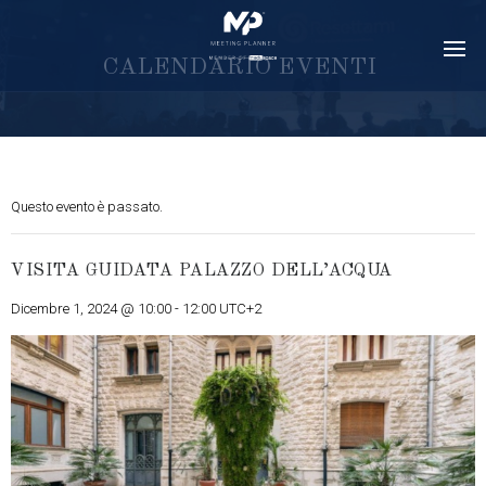
C
A
L
E
N
D
A
R
I
O
E
V
E
N
T
I
Questo evento è passato.
VISITA GUIDATA PALAZZO DELL’ACQUA
Dicembre 1, 2024 @ 10:00
-
12:00
UTC+2