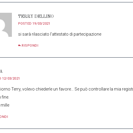
TERRY DELLINO
POSTED
19/03/2021
si sarà rilasciato l’attestato di partecipazione
RISPONDI
IA
D
12/03/2021
orno Terry, volevo chiederle un favore… Se può controllare la mia regis
 fine.
 mille
ONDI