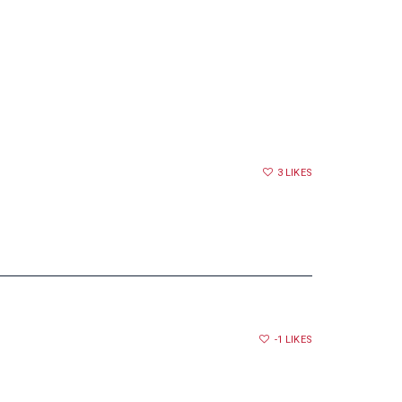
3
LIKES
-1
LIKES