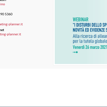
lino
990 5360
ting-planner.it
net
ng-planner.it