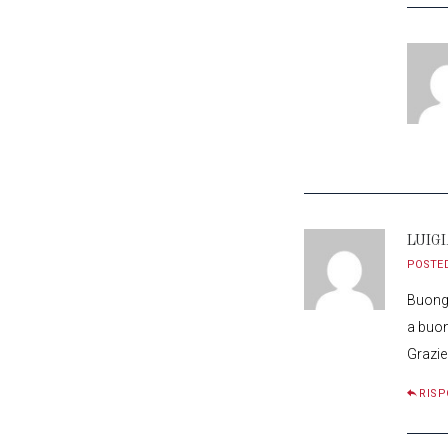
LUIG
POSTE
Buongi
a buon
Grazie
RISP