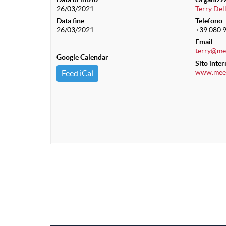
26/03/2021
Terry Del
Data fine
Telefono
26/03/2021
+39 080 
Email
terry@mee
Google Calendar
Sito inter
www.meeti
Feed iCal