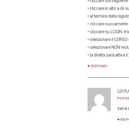
• cliccare sul seguente 
• cliccare in alto a dx
• al termine della regi
• cliccare nuovamente 
• cliccare su LOGIN.
• selezionare il CORSO 
• selezionare NON recl
• la diretta sarà attiva 
RISPONDI
LUCI
POSTE
Verrà 
RISP