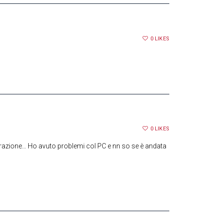
0
LIKES
0
LIKES
trazione… Ho avuto problemi col PC e nn so se è andata