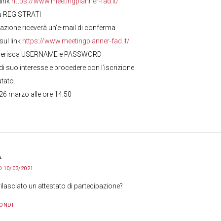
link
https://www.meetingplanner-fad.it/
 su REGISTRATI
strazione riceverà un’e-mail di conferma
sul link
https://www.meetingplanner-fad.it/
 Inserisca USERNAME e PASSWORD
di suo interesse e procedere con l’iscrizione.
utato.
il 26 marzo alle ore 14.50
A
D
10/03/2021
rilasciato un attestato di partecipazione?
ONDI