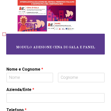
MODULO ADESIONE CENA DI GALA E PANEL
Nome e Cognome
*
N
C
o
o
Azienda/Ente
*
m
g
e
n
o
m
e
Telefono
*