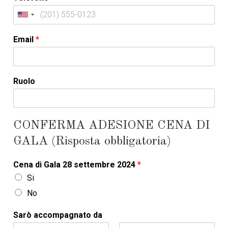
U
n
Email
*
i
t
e
d
Ruolo
S
t
a
t
CONFERMA ADESIONE CENA DI
e
GALA (Risposta obbligatoria)
s
+
Cena di Gala 28 settembre 2024
*
1
Si
No
Sarò accompagnato da