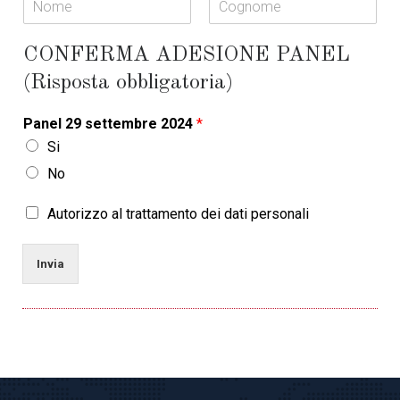
N
C
o
o
CONFERMA ADESIONE PANEL
m
g
e
n
(Risposta obbligatoria)
o
m
e
Panel 29 settembre 2024
*
Si
No
T
Autorizzo al trattamento dei dati personali
r
a
t
Invia
t
a
m
e
n
t
o