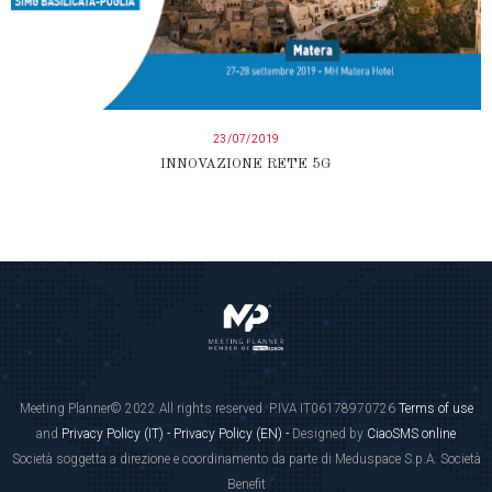
23/07/2019
INNOVAZIONE RETE 5G
Meeting Planner© 2022 All rights reserved. P.IVA IT06178970726
Terms of use
and
Privacy Policy (IT) -
Privacy Policy (EN) -
Designed by
CiaoSMS online
Società soggetta a direzione e coordinamento da parte di Meduspace S.p.A. Società
Benefit