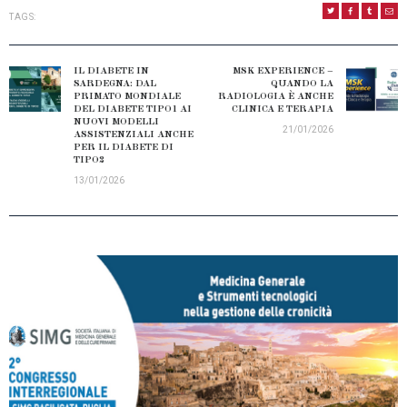
TAGS:
NAVIGAZIONE
ARTICOLI
IL DIABETE IN
MSK EXPERIENCE –
Previous
Next
SARDEGNA: DAL
QUANDO LA
post:
PRIMATO MONDIALE
RADIOLOGIA È ANCHE
post:
DEL DIABETE TIPO1 AI
CLINICA E TERAPIA
NUOVI MODELLI
21/01/2026
ASSISTENZIALI ANCHE
PER IL DIABETE DI
TIPO2
13/01/2026