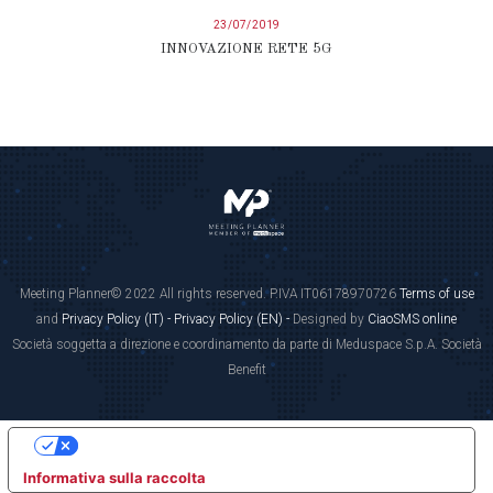
23/07/2019
INNOVAZIONE RETE 5G
Meeting Planner© 2022 All rights reserved. P.IVA IT06178970726
Terms of use
and
Privacy Policy (IT) -
Privacy Policy (EN) -
Designed by
CiaoSMS online
Società soggetta a direzione e coordinamento da parte di Meduspace S.p.A. Società
Benefit
LE TUE PREFERENZE RELATIVE ALLA PRIVACY
Informativa sulla raccolta