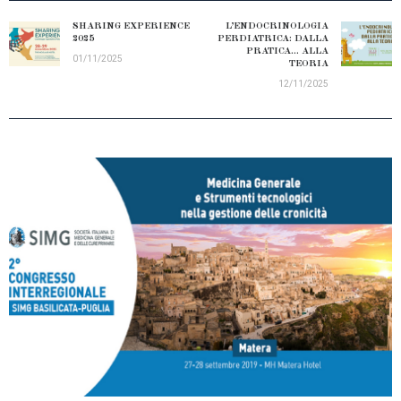
NAVIGAZIONE
ARTICOLI
SHARING EXPERIENCE
L’ENDOCRINOLOGIA
Previous
Next
2025
PERDIATRICA: DALLA
post:
PRATICA… ALLA
post:
01/11/2025
TEORIA
12/11/2025